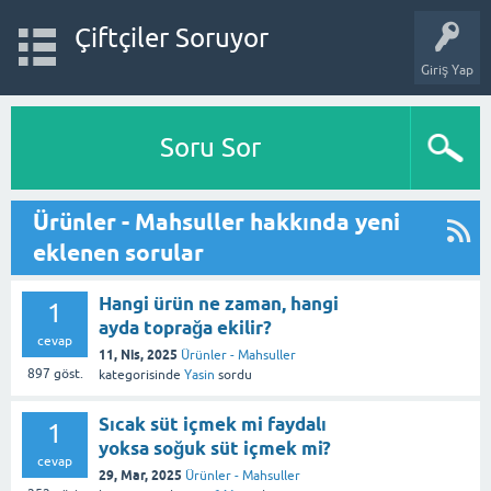
Çiftçiler Soruyor
Giriş Yap
Soru Sor
Ürünler - Mahsuller hakkında yeni
eklenen sorular
Hangi ürün ne zaman, hangi
1
ayda toprağa ekilir?
cevap
11, Nis, 2025
Ürünler - Mahsuller
897
göst.
kategorisinde
Yasin
sordu
Sıcak süt içmek mi faydalı
1
yoksa soğuk süt içmek mi?
cevap
29, Mar, 2025
Ürünler - Mahsuller