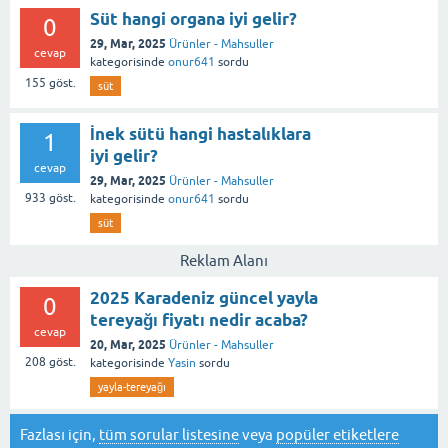
Süt hangi organa iyi gelir?
0
29, Mar, 2025
Ürünler - Mahsuller
cevap
kategorisinde
onur641
sordu
155
göst.
süt
İnek sütü hangi hastalıklara
1
iyi gelir?
cevap
29, Mar, 2025
Ürünler - Mahsuller
933
göst.
kategorisinde
onur641
sordu
süt
Reklam Alanı
2025 Karadeniz güncel yayla
0
tereyağı fiyatı nedir acaba?
cevap
20, Mar, 2025
Ürünler - Mahsuller
208
göst.
kategorisinde
Yasin
sordu
yayla-tereyağı
Fazlası için,
tüm sorular listesine
veya
popüler etiketlere