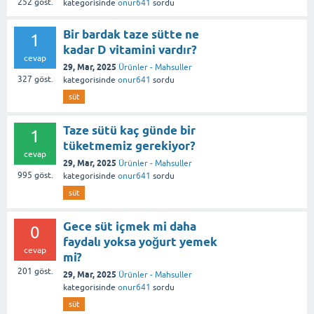
252
göst.
kategorisinde
onur641
sordu
Bir bardak taze sütte ne
1
kadar D vitamini vardır?
cevap
29, Mar, 2025
Ürünler - Mahsuller
327
göst.
kategorisinde
onur641
sordu
süt
Taze sütü kaç günde bir
1
tüketmemiz gerekiyor?
cevap
29, Mar, 2025
Ürünler - Mahsuller
995
göst.
kategorisinde
onur641
sordu
süt
Gece süt içmek mi daha
0
faydalı yoksa yoğurt yemek
cevap
mi?
201
göst.
29, Mar, 2025
Ürünler - Mahsuller
kategorisinde
onur641
sordu
süt