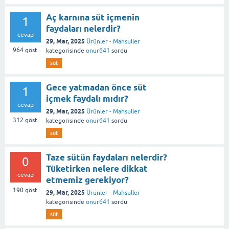
Aç karnına süt içmenin
1
faydaları nelerdir?
cevap
29, Mar, 2025
Ürünler - Mahsuller
964
göst.
kategorisinde
onur641
sordu
süt
Gece yatmadan önce süt
1
içmek faydalı mıdır?
cevap
29, Mar, 2025
Ürünler - Mahsuller
312
göst.
kategorisinde
onur641
sordu
süt
Taze sütün faydaları nelerdir?
0
Tüketirken nelere dikkat
cevap
etmemiz gerekiyor?
190
göst.
29, Mar, 2025
Ürünler - Mahsuller
kategorisinde
onur641
sordu
süt