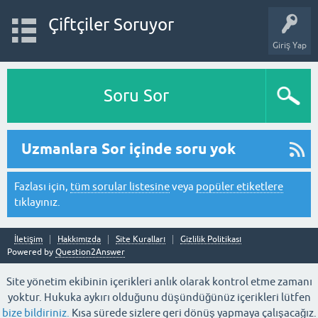
Çiftçiler Soruyor
Giriş Yap
Soru Sor
Uzmanlara Sor içinde soru yok
Fazlası için,
tüm sorular listesine
veya
popüler etiketlere
tıklayınız.
İletişim
Hakkımızda
Site Kuralları
Gizlilik Politikası
Powered by
Question2Answer
Site yönetim ekibinin içerikleri anlık olarak kontrol etme zamanı
yoktur. Hukuka aykırı olduğunu düşündüğünüz içerikleri lütfen
bize bildiriniz.
Kısa sürede sizlere geri dönüş yapmaya çalışacağız.