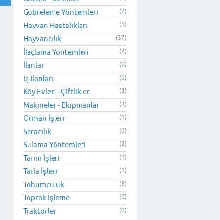
Gübreleme Yöntemleri
(7)
Hayvan Hastalıkları
(1)
Hayvancılık
(37)
İlaçlama Yöntemleri
(2)
İlanlar
(0)
İş İlanları
(0)
Köy Evleri - Çiftlikler
(3)
Makineler - Ekipmanlar
(3)
Orman İşleri
(1)
Seracılık
(0)
Sulama Yöntemleri
(2)
Tarım İşleri
(1)
Tarla İşleri
(1)
Tohumculuk
(3)
Toprak İşleme
(0)
Traktörler
(0)