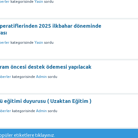
berler
kategorisinde
Yasin
sordu
operatiflerinden 2025 ilkbahar döneminde
ası
berler
kategorisinde
Yasin
sordu
yram öncesi destek ödemesi yapılacak
aberler
kategorisinde
Admin
sordu
ü eğitimi duyurusu ( Uzaktan Eğitim )
aberler
kategorisinde
Admin
sordu
opüler etiketlere
tıklayınız.