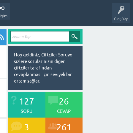
tişim
Giriş Yap
Hoş geldiniz, Çiftçiler Soruyor
sizlere sorularınızın diğer
çiftçiler tarafından
cevaplanması için seviyeli bir
ortam sağlar.
127
26
SORU
CEVAP
3
261