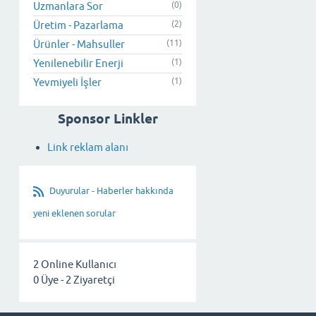
Uzmanlara Sor
(0)
Üretim - Pazarlama
(2)
Ürünler - Mahsuller
(11)
Yenilenebilir Enerji
(1)
Yevmiyeli İşler
(1)
Sponsor Linkler
Link reklam alanı
Duyurular - Haberler hakkında
yeni eklenen sorular
2
Online Kullanıcı
0
Üye -
2
Ziyaretçi