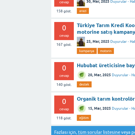
30, Mar, 2025
Duyurular - Ha
cevap
158
göst.
arazi
Türkiye Tarım Kredi Ko
0
motorine satış kampany
cevap
25, Mar, 2025
Duyurular - Ha
167
göst.
kampanya
motorin
Hububat üreticisine ba
0
20, Mar, 2025
Duyurular - H
cevap
140
göst.
destek
Organik tarım kontrolör
0
15, Mar, 2025
Duyurular - H
cevap
118
göst.
eğitim
Fazlası için,
tüm sorular listesine
veya
p