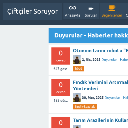
Çiftçiler Soruyor
Anasayfa
Sorular
Beğenilenler
C
Duyurular - Haberler hakk
Otonom tarım robotu "Bö
0
2, Nis, 2025
Duyurular - Habe
cevap
647
göst.
bögü
Fındık Verimini Artırmak
0
Yöntemleri
cevap
30, Mar, 2025
Duyurular - Ha
182
göst.
fındık-kozalak
Tarım Arazilerinin Kulla
0