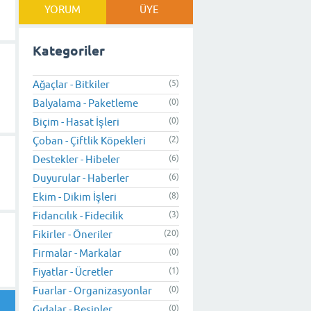
YORUM
ÜYE
Kategoriler
Ağaçlar - Bitkiler
(5)
Balyalama - Paketleme
(0)
Biçim - Hasat İşleri
(0)
Çoban - Çiftlik Köpekleri
(2)
Destekler - Hibeler
(6)
Duyurular - Haberler
(6)
Ekim - Dikim İşleri
(8)
Fidancılık - Fidecilik
(3)
Fikirler - Öneriler
(20)
Firmalar - Markalar
(0)
Fiyatlar - Ücretler
(1)
Fuarlar - Organizasyonlar
(0)
Gıdalar - Besinler
(0)