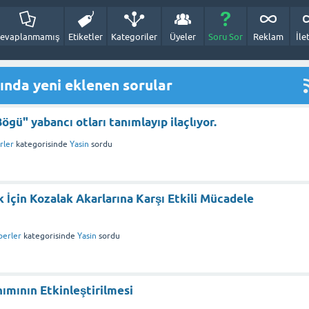
evaplanmamış
Etiketler
Kategoriler
Üyeler
Soru Sor
Reklam
İle
ında yeni eklenen sorular
gü" yabancı otları tanımlayıp ilaçlıyor.
rler
kategorisinde
Yasin
sordu
 İçin Kozalak Akarlarına Karşı Etkili Mücadele
berler
kategorisinde
Yasin
sordu
nımının Etkinleştirilmesi