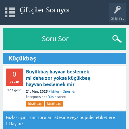
Çiftçiler Soruyor
Giriş Yap
Soru Sor
Küçükbaş
Büyükbaş hayvan beslemek
0
mi daha zor yoksa küçükbaş
cevap
hayvan beslemek mi?
123
göst.
21, Mar, 2025
Fikirler - Öneriler
kategorisinde
Yasin
sordu
büyükbaş
küçükbaş
Fazlası için,
tüm sorular listesine
veya
popüler etiketlere
tıklayınız.