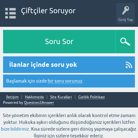
Çiftçiler Soruyor
Giriş Yap
Soru Sor
İlanlar içinde soru yok
Başlamak için sizde
bir soru sorunuz
.
İletişim
Hakkımızda
Site Kuralları
Gizlilik Politikası
Powered by
Question2Answer
Site yönetim ekibinin içerikleri anlık olarak kontrol etme zamanı
yoktur. Hukuka aykırı olduğunu düşündüğünüz içerikleri lütfen
bize bildiriniz.
Kısa sürede sizlere geri dönüş yapmaya çalışacağız.
İlginiz için sizlere teşekkür ederiz.