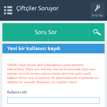
Çiftçiler Soruyor
Giriş Yap
Soru Sor
Yeni bir kullanıcı kaydı
ÖNEMLİ: Kayıt olurken aktif kullandığınız e-posta adresinizi
eklemelisiniz. Siteye soru eklemek, önerilerde bulunmak istiyorsanız
kayıttan sonra bir kereye mahsus e-posta adresinize gelen üyelik
bağlantı linkine onay vermelisiniz. Bu spam kullanıcıları engellemek için
aldığımız bir önlemdir. Anlayışınız için teşekkür ederiz.
Kullanıcı adı: