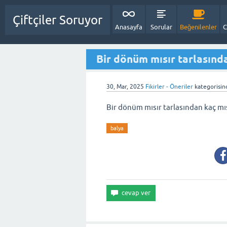
Çiftçiler Soruyor
Anasayfa
Sorular
Beğenilenler
C
Bir dönüm mısır tarlasında
30, Mar, 2025
Fikirler - Öneriler
kategorisin
Bir dönüm mısır tarlasından kaç mıs
balya