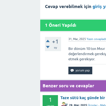
Cevap verebilmek için
giriş 
1
Öneri Yapıldı
31, Mar, 2025
Yasin
cevaplad
+1
oy
Bir dönüm 10 ton Mısır s
değerlendirmek gerekiyor
etmek gerekiyor.
Benzer soru ve cevaplar
Taze sütü kaç günde bi
1
29, Mar, 2025
Ürünler - Mah
cevap