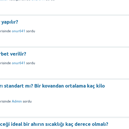
 yapılır?
risinde
onur641
sordu
bet verilir?
risinde
onur641
sordu
rı standart mı? Bir kovandan ortalama kaç kilo
risinde
Admin
sordu
eği ideal bir ahırın sıcaklığı kaç derece olmalı?