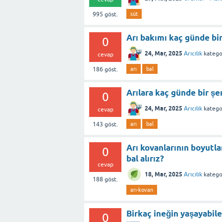
995
göst.
süt
Arı bakımı kaç günde bir
0
24, Mar, 2025
Arıcılık
katego
cevap
186
göst.
arı
bal
Arılara kaç günde bir şer
0
24, Mar, 2025
Arıcılık
katego
cevap
143
göst.
arı
bal
Arı kovanlarının boyutla
0
bal alırız?
cevap
18, Mar, 2025
Arıcılık
katego
188
göst.
arı-kovan
Birkaç ineğin yaşayabilec
0