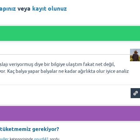
yapınız
veya
kayıt olunuz
ı
lajı veriyormuş diye bir bilgiye ulaştım fakat net değil,
. Kaç balya yapar balyalar ne kadar ağırlıkta olur iyice analiz
r tüketmemiz gerekiyor?
suller
kategorisinde
onur641
sordu