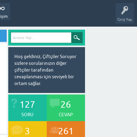
tişim
Giriş Yap
Hoş geldiniz, Çiftçiler Soruyor
sizlere sorularınızın diğer
çiftçiler tarafından
cevaplanması için seviyeli bir
ortam sağlar.
127
26
SORU
CEVAP
3
261