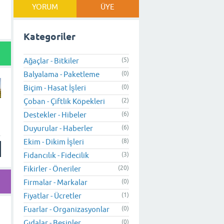
YORUM
ÜYE
Kategoriler
Ağaçlar - Bitkiler
(5)
Balyalama - Paketleme
(0)
Biçim - Hasat İşleri
(0)
Çoban - Çiftlik Köpekleri
(2)
Destekler - Hibeler
(6)
Duyurular - Haberler
(6)
Ekim - Dikim İşleri
(8)
Fidancılık - Fidecilik
(3)
Fikirler - Öneriler
(20)
Firmalar - Markalar
(0)
Fiyatlar - Ücretler
(1)
Fuarlar - Organizasyonlar
(0)
Gıdalar - Besinler
(0)