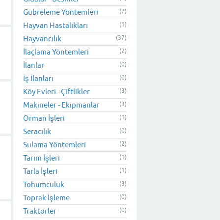
Gübreleme Yöntemleri
(7)
Hayvan Hastalıkları
(1)
Hayvancılık
(37)
İlaçlama Yöntemleri
(2)
İlanlar
(0)
İş İlanları
(0)
Köy Evleri - Çiftlikler
(3)
Makineler - Ekipmanlar
(3)
Orman İşleri
(1)
Seracılık
(0)
Sulama Yöntemleri
(2)
Tarım İşleri
(1)
Tarla İşleri
(1)
Tohumculuk
(3)
Toprak İşleme
(0)
Traktörler
(0)