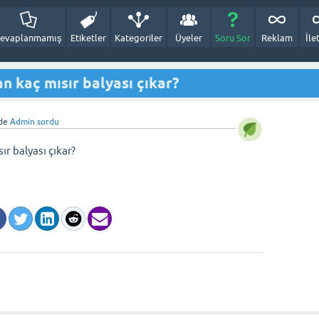
evaplanmamış
Etiketler
Kategoriler
Üyeler
Soru Sor
Reklam
İle
n kaç mısır balyası çıkar?
de
Admin
sordu
ır balyası çıkar?