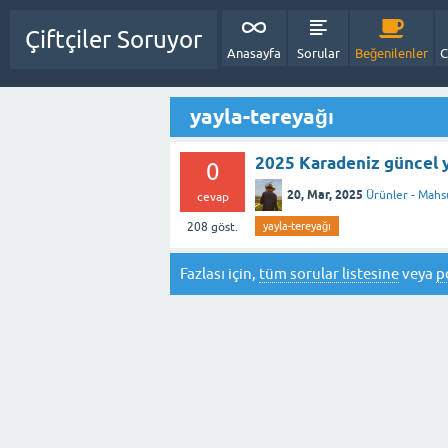
Çiftçiler Soruyor
Anasayfa
Sorular
Beğenilenler
C
yayla-tereyağı
2025 Karadeniz güncel ya
0
20, Mar, 2025
Ürünler - Mahs
cevap
208
göst.
yayla-tereyağı
Fazlası için,
tüm sorular listesine
veya
p