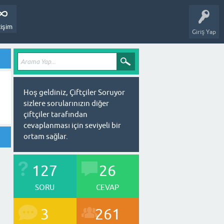
tişim
Giriş Yap
Hoş geldiniz, Çiftçiler Soruyor
sizlere sorularınızın diğer
çiftçiler tarafından
cevaplanması için seviyeli bir
ortam sağlar.
127
26
SORU
CEVAP
3
261