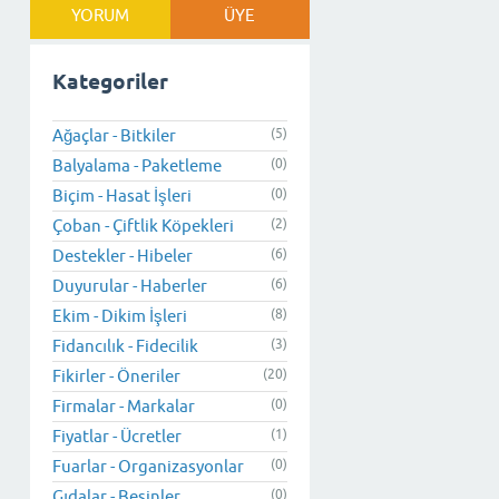
YORUM
ÜYE
Kategoriler
Ağaçlar - Bitkiler
(5)
Balyalama - Paketleme
(0)
Biçim - Hasat İşleri
(0)
Çoban - Çiftlik Köpekleri
(2)
Destekler - Hibeler
(6)
Duyurular - Haberler
(6)
Ekim - Dikim İşleri
(8)
Fidancılık - Fidecilik
(3)
Fikirler - Öneriler
(20)
Firmalar - Markalar
(0)
Fiyatlar - Ücretler
(1)
Fuarlar - Organizasyonlar
(0)
Gıdalar - Besinler
(0)