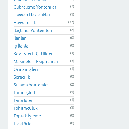
Gübreleme Yöntemleri
(7)
Hayvan Hastalıkları
(1)
Hayvancılık
(37)
İlaçlama Yöntemleri
(2)
İlanlar
(0)
İş İlanları
(0)
Köy Evleri - Çiftlikler
(3)
Makineler - Ekipmanlar
(3)
Orman İşleri
(1)
Seracılık
(0)
Sulama Yöntemleri
(2)
Tarım İşleri
(1)
Tarla İşleri
(1)
Tohumculuk
(3)
Toprak İşleme
(0)
Traktörler
(0)