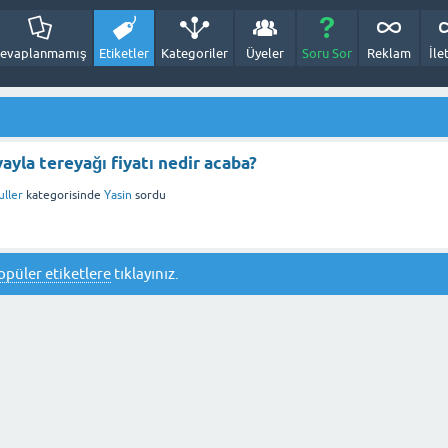
evaplanmamış
Etiketler
Kategoriler
Üyeler
Soru Sor
Reklam
İle
yla tereyağı fiyatı nedir acaba?
uller
kategorisinde
Yasin
sordu
opüler etiketlere
tıklayınız.