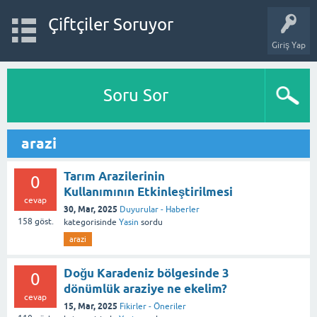
Çiftçiler Soruyor
Giriş Yap
Soru Sor
arazi
Tarım Arazilerinin
0
Kullanımının Etkinleştirilmesi
cevap
30, Mar, 2025
Duyurular - Haberler
158
göst.
kategorisinde
Yasin
sordu
arazi
Doğu Karadeniz bölgesinde 3
0
dönümlük araziye ne ekelim?
cevap
15, Mar, 2025
Fikirler - Öneriler