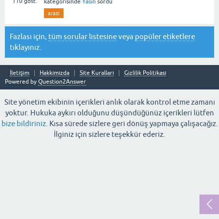
110
göst.
kategorisinde
Yasin
sordu
arazi
Fazlası için,
tüm sorular listesine
veya
popüler etiketlere
tıklayınız.
İletişim
Hakkımızda
Site Kuralları
Gizlilik Politikası
Powered by
Question2Answer
Site yönetim ekibinin içerikleri anlık olarak kontrol etme zamanı
yoktur. Hukuka aykırı olduğunu düşündüğünüz içerikleri lütfen
bize bildiriniz.
Kısa sürede sizlere geri dönüş yapmaya çalışacağız.
İlginiz için sizlere teşekkür ederiz.